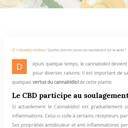
/
Cannabis médical
/ Quelles sont les vertus du cannabidiol sur la santé ?
Depuis quelque temps, le cannabidiol devient de plus en plus populaire en France, mais aussi partout dans le monde. De nombreuses personnes s’en servent
pour diverses raisons. Il est important de 
quelques
vertus du cannabidiol
de cette plante.
Le CBD participe au soulagement
Si actuellement le Cannabidiol est graduellement ut
inflammations. Celui-ci colle à certains récepteurs par
Ses propriétés antidouleur et anti-inflammatoires pe