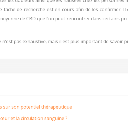
 les douleurs ainsi que les nausées chez les personnes ma
tâche de recherche est en cours afin de les confirmer. Il 
moyenne de CBD que l’on peut rencontrer dans certains produ
ste n’est pas exhaustive, mais il est plus important de savoir p
cus sur son potentiel thérapeutique
cœur et la circulation sanguine ?