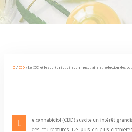
/
CBD
/ Le CBD et le sport : récupération musculaire et réduction des co
Le cannabidiol (CBD) suscite un intérêt grandissant dans le monde du sport pour ses potentiels effets bénéfiques sur la récupération musculaire et la réduction
des courbatures. De plus en plus d’athlète