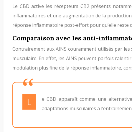
Le CBD active les récepteurs CB2 présents notamment
inflammatoires et une augmentation de la production 
réponse inflammatoire post-effort pour qu’elle reste 
Comparaison avec les anti-inflammato
Contrairement aux AINS couramment utilisés par les s
musculaire. En effet, les AINS peuvent parfois ralenti
modulation plus fine de la réponse inflammatoire, cons
Le CBD apparaît comme une alternative naturelle et plus physiologique aux AINS pour gérer l’inflammation post-effort, sans compromettre les
adaptations musculaires à l’entraînemen