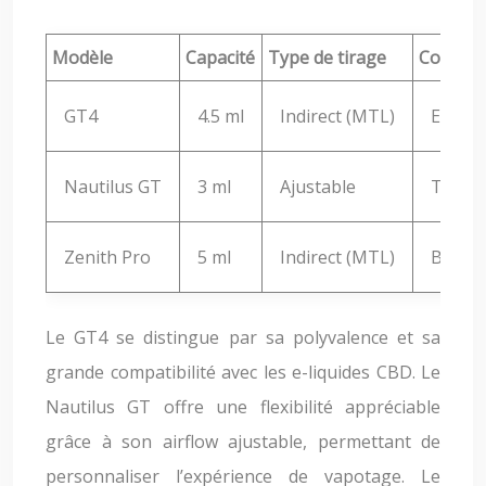
Modèle
Capacité
Type de tirage
Compati
GT4
4.5 ml
Indirect (MTL)
Excell
Nautilus GT
3 ml
Ajustable
Très 
Zenith Pro
5 ml
Indirect (MTL)
Bonne
Le GT4 se distingue par sa polyvalence et sa
grande compatibilité avec les e-liquides CBD. Le
Nautilus GT offre une flexibilité appréciable
grâce à son airflow ajustable, permettant de
personnaliser l’expérience de vapotage. Le