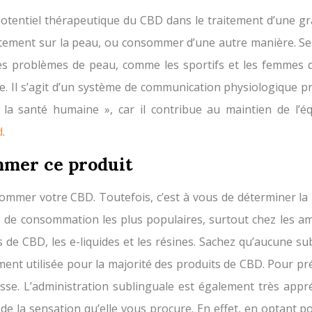
otentiel thérapeutique du CBD dans le traitement d’une gran
directement sur la peau, ou consommer d’une autre manière. 
s problèmes de peau, comme les sportifs et les femmes qui
Il s’agit d’un système de communication physiologique pré
a santé humaine », car il contribue au maintien de l’équ
d
.
mmer ce produit
ommer votre CBD. Toutefois, c’est à vous de déterminer la
odes de consommation les plus populaires, surtout chez les
 de CBD, les e-liquides et les résines. Sachez qu’aucune su
ment utilisée pour la majorité des produits de CBD. Pour pré
isse. L’administration sublinguale est également très appréc
e la sensation qu’elle vous procure. En effet, en optant po