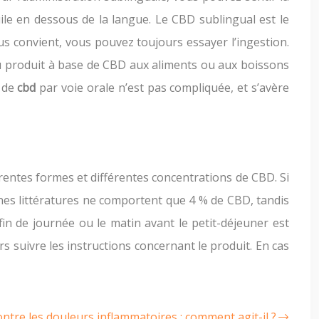
le en dessous de la langue. Le CBD sublingual est le
s convient, vous pouvez toujours essayer l’ingestion.
 du produit à base de CBD aux aliments ou aux boissons
e de
cbd
par voie orale n’est pas compliquée, et s’avère
érentes formes et différentes concentrations de CBD. Si
nes littératures ne comportent que 4 % de CBD, tandis
fin de journée ou le matin avant le petit-déjeuner est
rs suivre les instructions concernant le produit. En cas
ntre les douleurs inflammatoires : comment agit-il ?