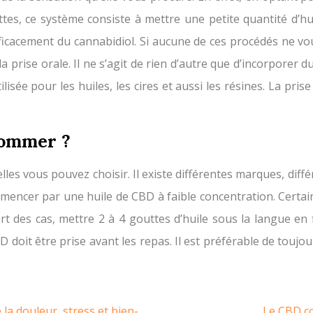
es, ce système consiste à mettre une petite quantité d’hui
ficacement du cannabidiol. Si aucune de ces procédés ne vou
a prise orale. Il ne s’agit de rien d’autre que d’incorporer
sée pour les huiles, les cires et aussi les résines. La pris
sommer ?
les vous pouvez choisir. Il existe différentes marques, diff
mmencer par une huile de CBD à faible concentration. Certai
t des cas, mettre 2 à 4 gouttes d’huile sous la langue en 
D doit être prise avant les repas. Il est préférable de toujou
la douleur, stress et bien-
Le CBD co