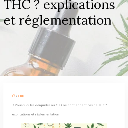
THC ? explications
et réglementation
/
CBD
/ Pourquoi les e-liquides au CBD ne contiennent pas de THC ?
explications et réglementation